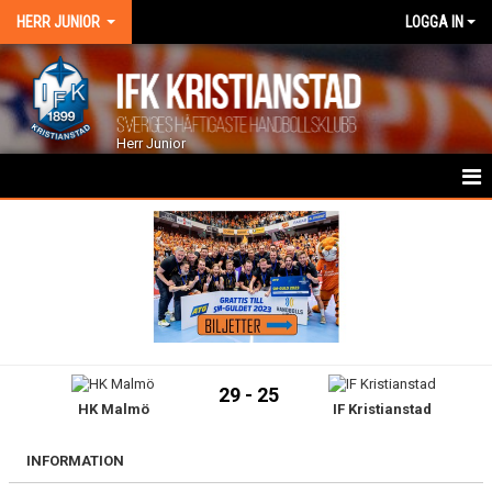
HERR JUNIOR
LOGGA IN
Herr Junior
HEM
NYHETER
KALENDER
TRUPPEN
29 - 25
HK Malmö
IF Kristianstad
GÄSTBOK
BILDGALLERI
INFORMATION