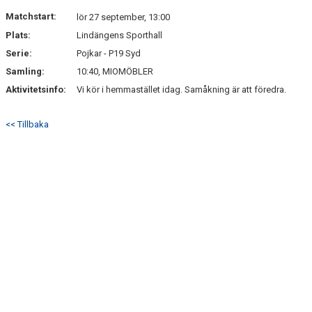
DOKUMENT
Matchstart:
lör 27 september, 13:00
Plats:
Lindängens Sporthall
KONTAKT
Serie:
Pojkar - P19 Syd
MATCHER
Samling:
10:40, MIOMÖBLER
Aktivitetsinfo:
Vi kör i hemmastället idag. Samåkning är att föredra.
<< Tillbaka