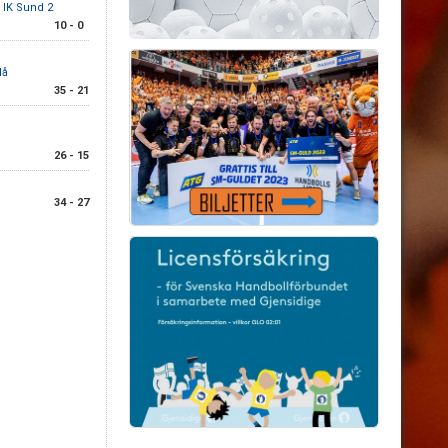
 IK Sund 2
10 - 0
lå
35 - 21
26 - 15
34 - 27