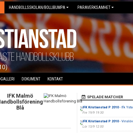
HANDBOLLSSKOLAN/BOLLIBUMPA
PARAVERKSAMHET
10)
DGALLERI
DOKUMENT
KONTAKT
IFK Malmö
SPELADE MATCHER
andbollsförening
Blå
IFK Kristianstad P 2010
- Ifk Yst
Fre 19/9 19:30
IFK Kristianstad P 2010
- Vinslö
Lör 13/9 12:00