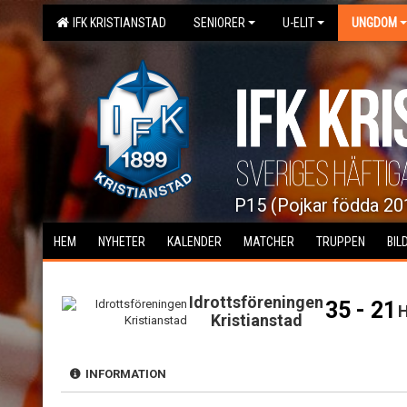
IFK KRISTIANSTAD
SENIORER
U-ELIT
UNGDOM
P15 (Pojkar födda 20
HEM
NYHETER
KALENDER
MATCHER
TRUPPEN
BIL
Idrottsföreningen
35 - 21
H
Kristianstad
INFORMATION