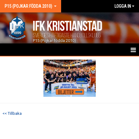
P15 (POJKAR FÖDDA 2010)
LOGGA IN
P15 (Pojkar födda 2010)
HEM
NYHETER
KALENDER
MATCHER
<< Tillbaka
TRUPPEN
BILDGALLERI