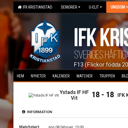
IFK KRISTIANSTAD
SENIORER
U-ELIT
UNGDOM
F13 (Flickor födda 2
HEM
NYHETER
KALENDER
MATCHER
TRUPPEN
BIL
Ystads IF HF
18 - 18
IFK 
Vit
INFORMATION
Matchstart:
sön 08 februari, 15:00