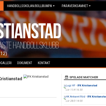
HANDBOLLSSKOLAN/BOLLIBUMPA
PARAVERKSAMHET
012)
DGALLERI
DOKUMENT
KONTAKT
SPELADE MATCHER
Kristianstad
Lugi HF -
IFK Kristianstad
Lör 11/4 16:30
HK Ankaret Röd -
IFK Kristiansta
Lör 28/3 14:00