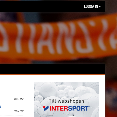
LOGGA IN
30 - 27
d
20 - 27