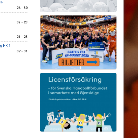
HF
26 - 30
32 - 23
21 - 23
g HK 1
37 - 31