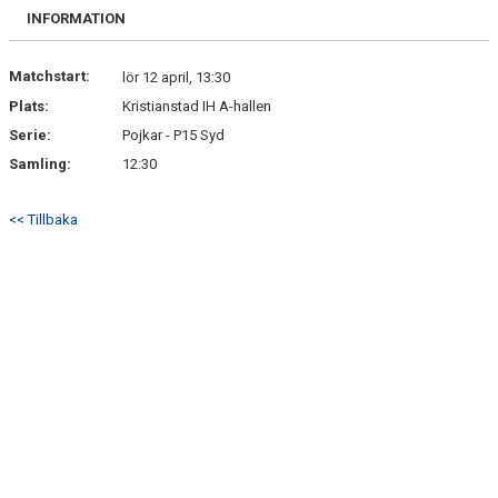
BILDGALLERI
INFORMATION
DOKUMENT
Matchstart:
lör 12 april, 13:30
Plats:
Kristianstad IH A-hallen
KONTAKT
Serie:
Pojkar - P15 Syd
MATCHER
Samling:
12:30
<< Tillbaka