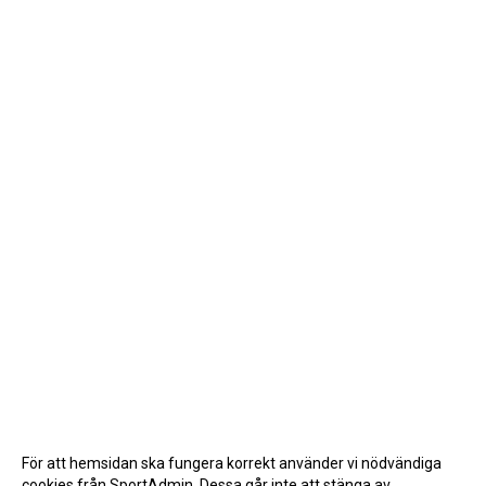
För att hemsidan ska fungera korrekt använder vi nödvändiga
cookies från SportAdmin. Dessa går inte att stänga av.