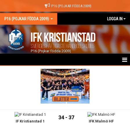
P16 (POJKAR FÖDDA 2009)
P16 (POJKAR FÖDDA 2009)
LOGGA IN
P16 (Pojkar födda 2009)
HEM
NYHETER
KALENDER
TRUPPEN
34 - 37
IF Kristianstad 1
IFK Malmö HF
GÄSTBOK