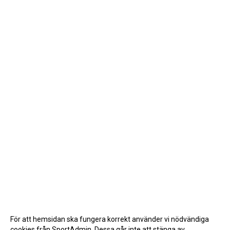
För att hemsidan ska fungera korrekt använder vi nödvändiga
cookies från SportAdmin. Dessa går inte att stänga av.