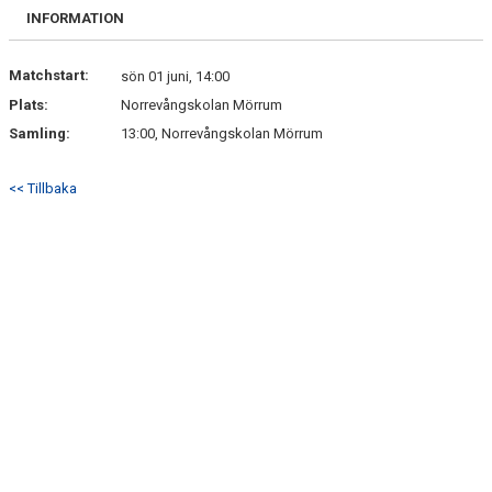
BILDGALLERI
INFORMATION
DOKUMENT
Matchstart:
sön 01 juni, 14:00
Plats:
Norrevångskolan Mörrum
KONTAKT
Samling:
13:00, Norrevångskolan Mörrum
MATCHER
<< Tillbaka