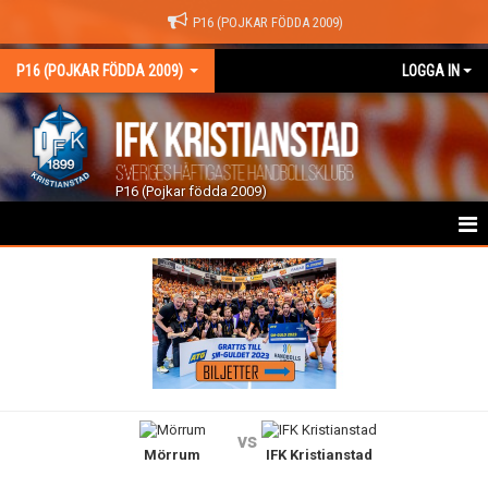
P16 (POJKAR FÖDDA 2009)
P16 (POJKAR FÖDDA 2009)
LOGGA IN
P16 (Pojkar födda 2009)
HEM
NYHETER
KALENDER
TRUPPEN
vs
Mörrum
IFK Kristianstad
GÄSTBOK