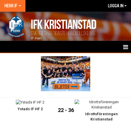
HERR IF
LOGGA IN
IF Herr
HEM
NYHETER
KALENDER
TRUPPEN
Ystads IF HF 2
GÄSTBOK
22 - 36
Idrottsföreningen
Kristianstad
BILDGALLERI