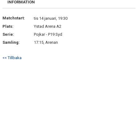
INFORMATION
DOKUMENT
KONTAKT
Matchstart:
tis 14 januari, 19:30
Plats:
Ystad Arena A2
MATCHER
Serie:
Pojkar - P19 Syd
Samling:
17:15, Arenan
<< Tillbaka