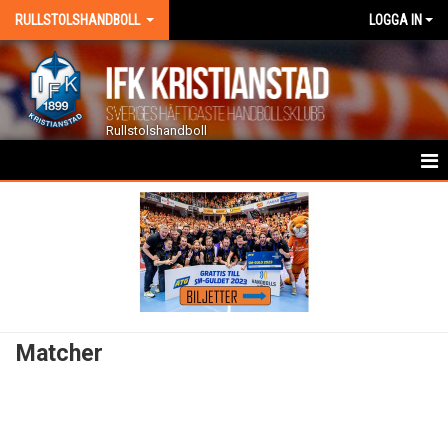
RULLSTOLSHANDBOLL
LOGGA IN
Rullstolshandboll
HEM
NYHETER
KALENDER
TRUPPEN
Matcher
GÄSTBOK
BILDGALLERI