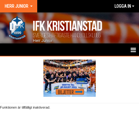
HERR JUNIOR
LOGGA IN
Herr Junior
HEM
NYHETER
KALENDER
TRUPPEN
Funktionen är tillfälligt inaktiverad.
GÄSTBOK
BILDGALLERI