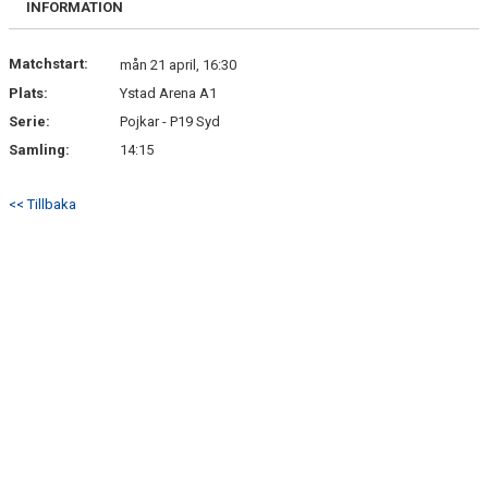
INFORMATION
DOKUMENT
KONTAKT
Matchstart:
mån 21 april, 16:30
Plats:
Ystad Arena A1
MATCHER
Serie:
Pojkar - P19 Syd
Samling:
14:15
<< Tillbaka