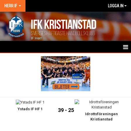
HERR IF
LOGGA IN
IF Herr
HEM
NYHETER
KALENDER
TRUPPEN
Ystads IF HF 1
GÄSTBOK
39 - 25
Idrottsföreningen
Kristianstad
BILDGALLERI