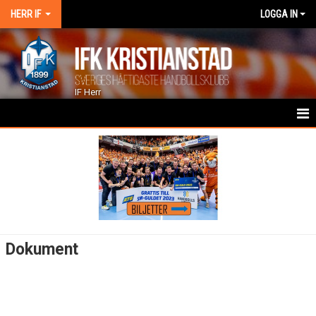
HERR IF
LOGGA IN
IF Herr
HEM
NYHETER
KALENDER
TRUPPEN
Dokument
GÄSTBOK
BILDGALLERI