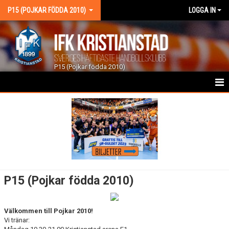
P15 (POJKAR FÖDDA 2010)
LOGGA IN
P15 (Pojkar födda 2010)
HEM
NYHETER
KALENDER
MATCHER
P15 (Pojkar födda 2010)
TRUPPEN
Välkommen till Pojkar 2010!
BILDGALLERI
Vi tränar: