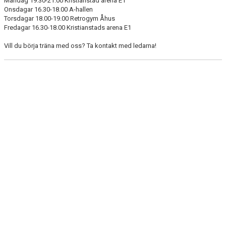
Måndag 19.30-21.00 Kristianstad arena E1
DOKUMENT
Onsdagar 16.30-18.00 A-hallen
Torsdagar 18.00-19.00 Retrogym Åhus
KONTAKT
Fredagar 16.30-18.00 Kristianstads arena E1
Vill du börja träna med oss? Ta kontakt med ledarna!