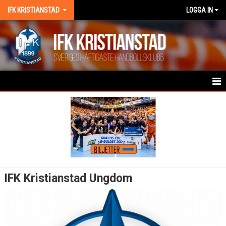
IFK KRISTIANSTAD
LOGGA IN
HEM
NYHETER
OM KLUBBEN
KONTAKT
IFK Kristianstad Ungdom
KALENDER