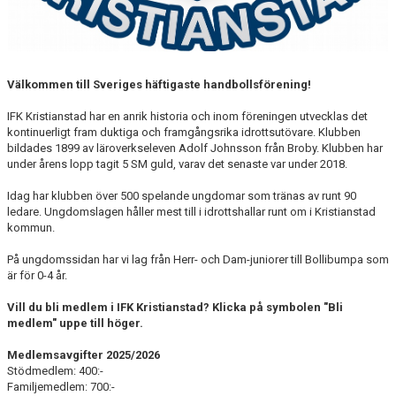
Välkommen till Sveriges häftigaste handbollsförening!
IFK Kristianstad har en anrik historia och inom föreningen utvecklas det
kontinuerligt fram duktiga och framgångsrika idrottsutövare. Klubben
bildades 1899 av läroverkseleven Adolf Johnsson från Broby. Klubben har
under årens lopp tagit 5 SM guld, varav det senaste var under 2018.
Idag har klubben över 500 spelande ungdomar som tränas av runt 90
ledare. Ungdomslagen håller mest till i idrottshallar runt om i Kristianstad
kommun.
På ungdomssidan har vi lag från Herr- och Dam-juniorer till Bollibumpa som
är för 0-4 år.
Vill du bli medlem i IFK Kristianstad? Klicka på symbolen "Bli
medlem" uppe till höger.
Medlemsavgifter 2025/2026
Stödmedlem: 400:-
Familjemedlem: 700:-