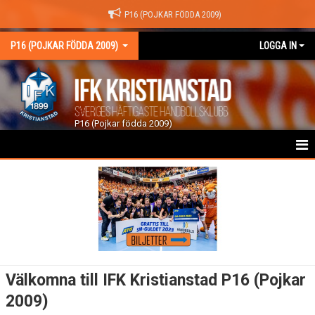
P16 (POJKAR FÖDDA 2009)
P16 (POJKAR FÖDDA 2009)
LOGGA IN
P16 (Pojkar födda 2009)
HEM
NYHETER
KALENDER
TRUPPEN
Välkomna till IFK Kristianstad P16 (Pojkar
GÄSTBOK
2009)