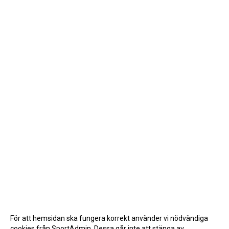
För att hemsidan ska fungera korrekt använder vi nödvändiga
cookies från SportAdmin. Dessa går inte att stänga av.