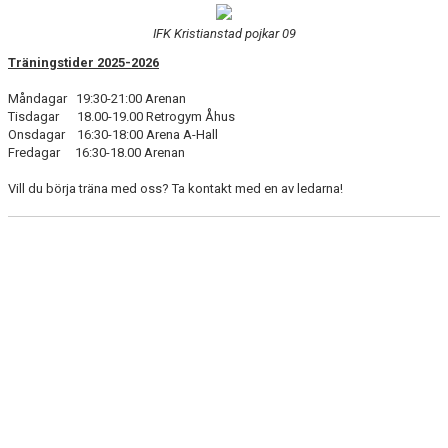
BILDGALLERI
IFK Kristianstad pojkar 09
DOKUMENT
Träningstider 2025-2026
Måndagar 19:30-21:00 Arenan
KONTAKT
Tisdagar 18.00-19.00 Retrogym Åhus
Onsdagar 16:30-18:00 Arena A-Hall
MATCHER
Fredagar 16:30-18.00 Arenan
Vill du börja träna med oss? Ta kontakt med en av ledarna!