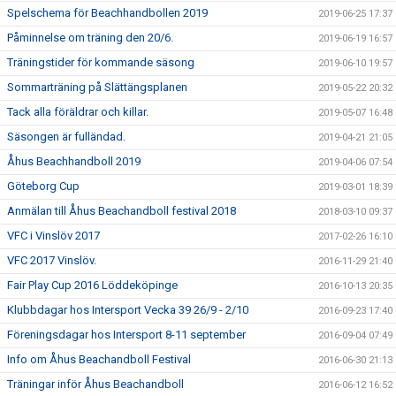
Spelschema för Beachhandbollen 2019
2019-06-25 17:37
Påminnelse om träning den 20/6.
2019-06-19 16:57
Träningstider för kommande säsong
2019-06-10 19:57
Sommarträning på Slättängsplanen
2019-05-22 20:32
Tack alla föräldrar och killar.
2019-05-07 16:48
Säsongen är fulländad.
2019-04-21 21:05
Åhus Beachhandboll 2019
2019-04-06 07:54
Göteborg Cup
2019-03-01 18:39
Anmälan till Åhus Beachandboll festival 2018
2018-03-10 09:37
VFC i Vinslöv 2017
2017-02-26 16:10
VFC 2017 Vinslöv.
2016-11-29 21:40
Fair Play Cup 2016 Löddeköpinge
2016-10-13 20:35
Klubbdagar hos Intersport Vecka 39 26/9 - 2/10
2016-09-23 17:40
Föreningsdagar hos Intersport 8-11 september
2016-09-04 07:49
Info om Åhus Beachandboll Festival
2016-06-30 21:13
Träningar inför Åhus Beachandboll
2016-06-12 16:52