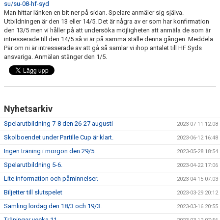
su/su-08-hf-syd
DOKUMENT
Man hittar länken en bit ner på sidan. Spelare anmäler sig själva.
Utbildningen är den 13 eller 14/5. Det är några av er som har konfirmation
KONTAKT
den 13/5 men vi håller på att undersöka möjligheten att anmäla de som är
intresserade till den 14/5 så vi är på samma ställe denna gången. Meddela
MATCHER
Pär om ni är intresserade av att gå så samlar vi ihop antalet till HF Syds
ansvariga. Anmälan stänger den 1/5.
Nyhetsarkiv
Spelarutbildning 7-8 den 26-27 augusti
2023-07-11 12:08
Skolboendet under Partille Cup är klart.
2023-06-12 16:48
Ingen träning i morgon den 29/5
2023-05-28 18:54
Spelarutbildning 5-6.
2023-04-22 17:06
Lite information och påminnelser.
2023-04-15 07:03
Biljetter till slutspelet
2023-03-29 20:12
Samling lördag den 18/3 och 19/3.
2023-03-16 20:55
Träningar vecka 11