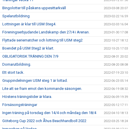
2023-03-12 07:56
Bingolotter till påskens uppesittarkväll
2023-03-08 20:07
Spelarutbildning
2023-02-22 16:59
Lottningen är klar till USM Steg4.
2023-02-03 16:04
Föreningserbjudande Landskamp den 27/4 i Arenan.
2023-01-30 17:08
Flyttade seriematcher och lottning till USM steg2
2022-10-27 18:12
Boendet på USM Steg2 är klart.
2022-10-25 17:03
OBLIGATORISK TRÄNING DEN 7/9
2022-08-31 20:02
Domarutbildning.
2022-08-20 08:08
Ett stort tack.
2022-07-19 23:10
Gruppindelningen USM steg 1 är lottad.
2022-06-23 05:14
Lite att se fram emot den kommande säsongen.
2022-06-19 08:32
Höstens träningstider är klara.
2022-06-09 19:39
Försäsongsträningar
2022-05-12 17:11
Ingen träning på torsdag den 14/4 och måndag den 18/4
2022-04-10 18:13
Göteborg Cup 2022 och Åhus Beachhandboll 2022
2022-03-25 18:24
Inmarchen på lördag