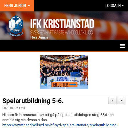
HERR JUNIOR
LOGGA IN
Herr Junior
HEM
NYHETER
KALENDER
TRUPPEN
Spelarutbildning 5-6.
<
>
GÄSTBOK
2023-04-22 17:06
Ni som är intresserade av att gå på spelarutbildningen steg 5&6 kan
BILDGALLERI
anmäla sig via denna sidan
https://www.handbollsyd.se/hf-syd/spelare--tranare/spelarutbildning-