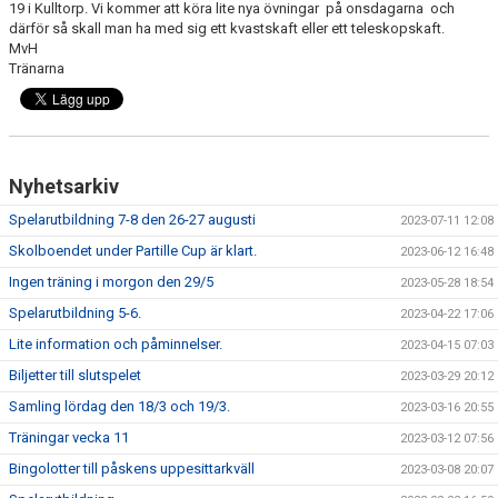
19 i Kulltorp. Vi kommer att köra lite nya övningar på onsdagarna och
DOKUMENT
därför så skall man ha med sig ett kvastskaft eller ett teleskopskaft.
MvH
KONTAKT
Tränarna
MATCHER
Nyhetsarkiv
Spelarutbildning 7-8 den 26-27 augusti
2023-07-11 12:08
Skolboendet under Partille Cup är klart.
2023-06-12 16:48
Ingen träning i morgon den 29/5
2023-05-28 18:54
Spelarutbildning 5-6.
2023-04-22 17:06
Lite information och påminnelser.
2023-04-15 07:03
Biljetter till slutspelet
2023-03-29 20:12
Samling lördag den 18/3 och 19/3.
2023-03-16 20:55
Träningar vecka 11
2023-03-12 07:56
Bingolotter till påskens uppesittarkväll
2023-03-08 20:07