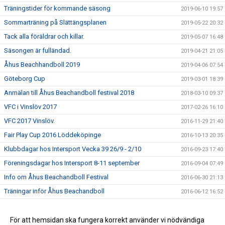
Träningstider för kommande säsong
2019-06-10 19:57
Sommarträning på Slättängsplanen
2019-05-22 20:32
Tack alla föräldrar och killar.
2019-05-07 16:48
Säsongen är fulländad.
2019-04-21 21:05
Åhus Beachhandboll 2019
2019-04-06 07:54
Göteborg Cup
2019-03-01 18:39
Anmälan till Åhus Beachandboll festival 2018
2018-03-10 09:37
VFC i Vinslöv 2017
2017-02-26 16:10
VFC 2017 Vinslöv.
2016-11-29 21:40
Fair Play Cup 2016 Löddeköpinge
2016-10-13 20:35
Klubbdagar hos Intersport Vecka 39 26/9 - 2/10
2016-09-23 17:40
Föreningsdagar hos Intersport 8-11 september
2016-09-04 07:49
Info om Åhus Beachandboll Festival
2016-06-30 21:13
Träningar inför Åhus Beachandboll
2016-06-12 16:52
Våra 08 pojkars första matcher i Lågan Cup
2016-03-22 16:55
Nu startar vi handbollskolan
För att hemsidan ska fungera korrekt använder vi nödvändiga
2015-09-29 21:35