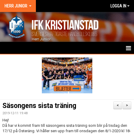
HERR JUNIOR
LOGGA IN
Herr Junior
HEM
NYHETER
KALENDER
TRUPPEN
Säsongens sista träning
<
>
GÄSTBOK
2019-12-11 19:48
Hej!
BILDGALLERI
Då har vi kommit fram till säsongens sista träning som blir på tisdag den
17/12 på Österäng. Vi håller sen upp fram till onsdagen den 8/1-2020 kl 18-