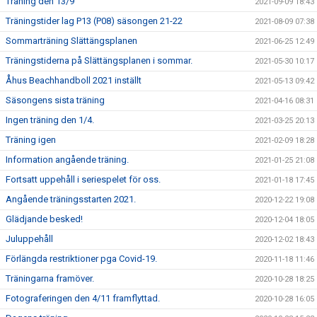
Träning den 13/9
2021-09-09 18:43
Träningstider lag P13 (P08) säsongen 21-22
2021-08-09 07:38
Sommarträning Slättängsplanen
2021-06-25 12:49
Träningstiderna på Slättängsplanen i sommar.
2021-05-30 10:17
Åhus Beachhandboll 2021 inställt
2021-05-13 09:42
Säsongens sista träning
2021-04-16 08:31
Ingen träning den 1/4.
2021-03-25 20:13
Träning igen
2021-02-09 18:28
Information angående träning.
2021-01-25 21:08
Fortsatt uppehåll i seriespelet för oss.
2021-01-18 17:45
Angående träningsstarten 2021.
2020-12-22 19:08
Glädjande besked!
2020-12-04 18:05
Juluppehåll
2020-12-02 18:43
Förlängda restriktioner pga Covid-19.
2020-11-18 11:46
Träningarna framöver.
2020-10-28 18:25
Fotograferingen den 4/11 framflyttad.
2020-10-28 16:05