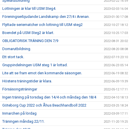
Spelarutbildning
2023-02-22 16:59
Lottningen är klar till USM Steg4.
2023-02-03 16:04
Föreningserbjudande Landskamp den 27/4 i Arenan.
2023-01-30 17:08
Flyttade seriematcher och lottning till USM steg2
2022-10-27 18:12
Boendet på USM Steg2 är klart.
2022-10-25 17:03
OBLIGATORISK TRÄNING DEN 7/9
2022-08-31 20:02
Domarutbildning.
2022-08-20 08:08
Ett stort tack.
2022-07-19 23:10
Gruppindelningen USM steg 1 är lottad.
2022-06-23 05:14
Lite att se fram emot den kommande säsongen.
2022-06-19 08:32
Höstens träningstider är klara.
2022-06-09 19:39
Försäsongsträningar
2022-05-12 17:11
Ingen träning på torsdag den 14/4 och måndag den 18/4
2022-04-10 18:13
Göteborg Cup 2022 och Åhus Beachhandboll 2022
2022-03-25 18:24
Inmarchen på lördag
2022-03-09 17:11
Träningen måndag 22/11.
2021-11-20 19:25