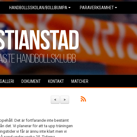
HANDBOLLSSKOLAN/BOLLIBUMPA
PARAVERKSAMHET
DGALLERI
DOKUMENT
KONTAKT
MATCHER
<
>
ppehåll. Det är fortfarande inte bestämt
 det. Vi planerar för att ta upp träningen
gstider vi får är ännu inte klart men vi
a på sand under vecka 25. Tiderna