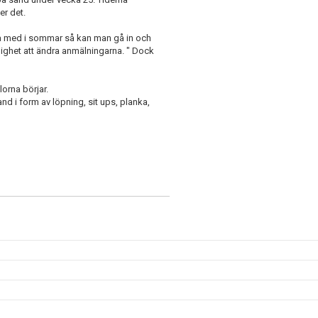
er det.
ara med i sommar så kan man gå in och
jlighet att ändra anmälningarna. " Dock
orna börjar.
nd i form av löpning, sit ups, planka,