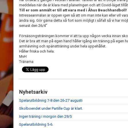
meddelas när de är klara med planeringen och att Covid-läget tillåt
Till er som anmält er till att vara med i Åhus Beachhandboll!
Intresseanmälan är öppen igen så att om man inte kan eller vill v
ändra sig. Gör gärna detta så fort som möjligt i såfall så vi har mö
senast den 26/4"
Försäsongsträningen kommer vi att ta upp någon vecka innan skol
Det är bra att man på egen hand håller igång sin träning på egen ha
armhävning och spänstträning under hela uppehållet.
Håller friska och hela.
MvH
Tränarna
Nyhetsarkiv
Spelarutbildning 7-8 den 26-27 augusti
Skolboendet under Partille Cup är klart.
Ingen träning i morgon den 29/5
Spelarutbildning 5-6.