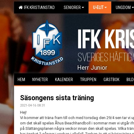
IFK KRISTIANSTAD
SENIORER
U-ELIT
UNGDOM
Herr Junior
HEM
NYHETER
KALENDER
TRUPPEN
GÄSTBOK
BIL
Säsongens sista träning
2021-04-16 08:31
Hej!
Vi kommer att träna fram till och med torsdag den 29/4 sen tar vi u
om det skall spelas Åhus Beachhandboll i sommar men vi utgår ifrån
på Slättängsplanen några veckor innan den skall spelas. Vilka tränin
har önskat 2 gånger i veckan i allafall. Tanken är att vi börjar trän