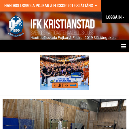
HANDBOLLSSKOLA POJKAR & FLICKOR 2019 SLÄTTÄNG
LOGGA IN
Handbollsskola Pojkar & Flickor 2019 Slättängskolan Idrottshall
HEM
NYHETER
KALENDER
MATCHER
TRUPPEN
BILDGALLERI