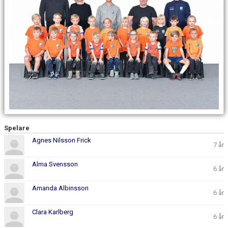
KONTAKT
MATCHER
Spelare
Agnes Nilsson Frick
7 år
Alma Svensson
6 år
Amanda Albinsson
6 år
Clara Karlberg
6 år