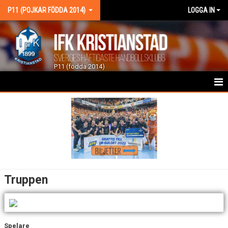
P11 (POJKAR FÖDDA 2014)
LOGGA IN
P11 (födda 2014)
HEM
NYHETER
KALENDER
MATCHER
Truppen
TRUPPEN
BILDGALLERI
Spelare