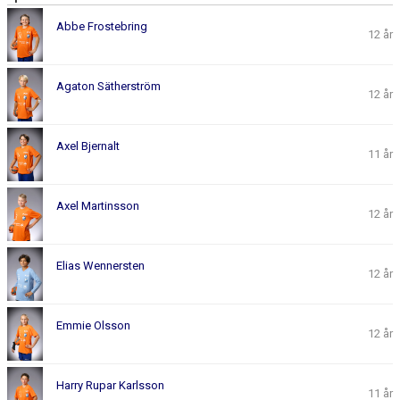
DOKUMENT
Abbe Frostebring
12 år
KONTAKT
Agaton Sätherström
12 år
Axel Bjernalt
11 år
Axel Martinsson
12 år
Elias Wennersten
12 år
Emmie Olsson
12 år
Harry Rupar Karlsson
11 år