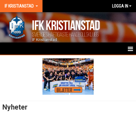
IF KRISTIANSTAD
LOGGA IN
IF Kristianstad
HEM
NYHETER
KALENDER
TRUPPEN
Nyheter
GÄSTBOK
BILDGALLERI