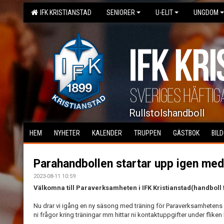
IFK KRISTIANSTAD
SENIORER
U-ELIT
UNGDOM
Rullstolshandboll
HEM
NYHETER
KALENDER
TRUPPEN
GÄSTBOK
BIL
Parahandbollen startar upp igen med
2023-08-11 10:59
Välkomna till Paraverksamheten i IFK Kristianstad(handboll 
Nu drar vi igång en ny säsong med träning för Paraverksamhetens 
ni frågor kring träningar mm hittar ni kontaktuppgifter under fliken