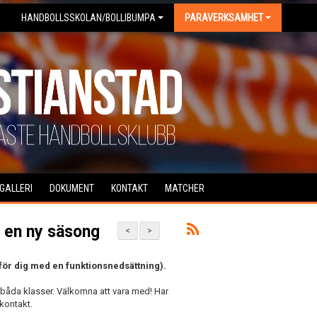
HANDBOLLSSKOLAN/BOLLIBUMPA
PARAVERKSAMHET
DGALLERI
DOKUMENT
KONTAKT
MATCHER
 en ny säsong
<
>
för dig med en funktionsnedsättning).
båda klasser. Välkomna att vara med! Har
 kontakt.