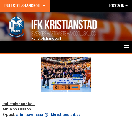
RULLSTOLSHANDBOLL
LOGGA IN
Rullstolshandboll
HEM
NYHETER
KALENDER
TRUPPEN
Rullstolshandboll
Albin Svensson
GÄSTBOK
E-post:
albin.svensson@ifkkristianstad.se
BILDGALLERI