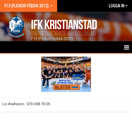
F13 (FLICKOR FÖDDA 2012)
LOGGA IN
F13 (Flickor födda 2012)
HEM
NYHETER
KALENDER
MATCHER
Liv Axelsson; 073-058 70 05
TRUPPEN
BILDGALLERI